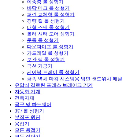
이중층 롤 성형기
바닥 데크 롤 성형기
퍼린 교체형 롤 성형기
경량 킬 롤 성형기
대형 스팬 롤 성형기
롤러 셔터 도어 성형기
문틀 롤 성형기
다운파이프 롤 성형기
가드레일 롤 성형기
보관 랙 롤 성형기
곡선 가공기
케이블 트레이 롤 성형기
금속 벽체 마감 시스템용 암면 샌드위치 패널
유압식 길로틴 프레스 브레이크 기계
자동화 기계
건축자재
공구 및 하드웨어
3단 롤 성형기
부직포 원단
용접기
모든 용접기
모든 절단기