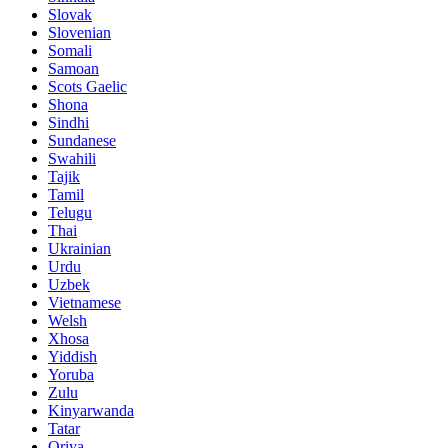
Slovak
Slovenian
Somali
Samoan
Scots Gaelic
Shona
Sindhi
Sundanese
Swahili
Tajik
Tamil
Telugu
Thai
Ukrainian
Urdu
Uzbek
Vietnamese
Welsh
Xhosa
Yiddish
Yoruba
Zulu
Kinyarwanda
Tatar
Oriya