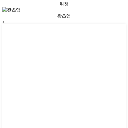
위챗
왓츠앱
x