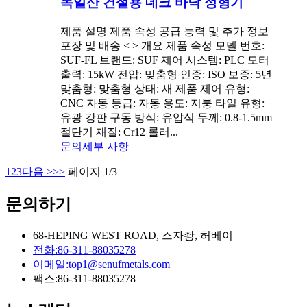
독일산 건설용 데크 바닥 성형기
제품 설명 제품 속성 공급 능력 및 추가 정보
포장 및 배송 < > 개요 제품 속성 모델 번호:
SUF-FL 브랜드: SUF 제어 시스템: PLC 모터
출력: 15kW 전압: 맞춤형 인증: ISO 보증: 5년
맞춤형: 맞춤형 상태: 새 제품 제어 유형:
CNC 자동 등급: 자동 용도: 지붕 타일 유형:
유광 강판 구동 방식: 유압식 두께: 0.8-1.5mm
절단기 재질: Cr12 롤러...
문의
세부 사항
1
2
3
다음 >
>>
페이지 1/3
문의하기
68-HEPING WEST ROAD, 스자좡, 허베이
전화:
86-311-88035278
이메일:
top1@senufmetals.com
팩스:
86-311-88035278