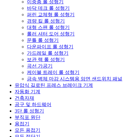
이중층 롤 성형기
바닥 데크 롤 성형기
퍼린 교체형 롤 성형기
경량 킬 롤 성형기
대형 스팬 롤 성형기
롤러 셔터 도어 성형기
문틀 롤 성형기
다운파이프 롤 성형기
가드레일 롤 성형기
보관 랙 롤 성형기
곡선 가공기
케이블 트레이 롤 성형기
금속 벽체 마감 시스템용 암면 샌드위치 패널
유압식 길로틴 프레스 브레이크 기계
자동화 기계
건축자재
공구 및 하드웨어
3단 롤 성형기
부직포 원단
용접기
모든 용접기
모든 절단기