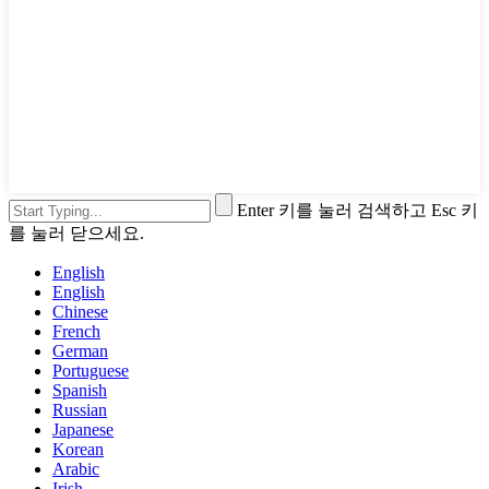
Enter 키를 눌러 검색하고 Esc 키
를 눌러 닫으세요.
English
English
Chinese
French
German
Portuguese
Spanish
Russian
Japanese
Korean
Arabic
Irish