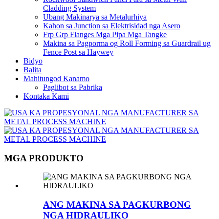
Cladding System
Ubang Makinarya sa Metalurhiya
Kahon sa Junction sa Elektrisidad nga Asero
Frp Grp Flanges Mga Pipa Mga Tangke
Makina sa Pagporma og Roll Forming sa Guardrail ug
Fence Post sa Haywey
Bidyo
Balita
Mahitungod Kanamo
Paglibot sa Pabrika
Kontaka Kami
MGA PRODUKTO
ANG MAKINA SA PAGKURBONG
NGA HIDRAULIKO