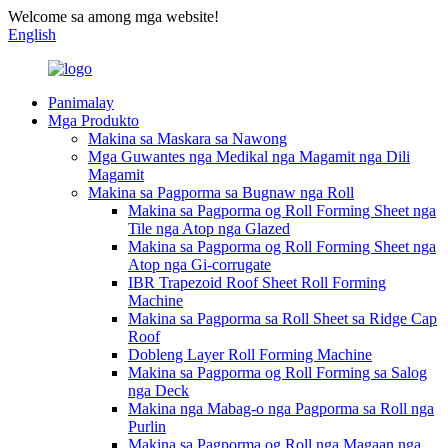
Welcome sa among mga website!
English
Panimalay
Mga Produkto
Makina sa Maskara sa Nawong
Mga Guwantes nga Medikal nga Magamit nga Dili
Magamit
Makina sa Pagporma sa Bugnaw nga Roll
Makina sa Pagporma og Roll Forming Sheet nga
Tile nga Atop nga Glazed
Makina sa Pagporma og Roll Forming Sheet nga
Atop nga Gi-corrugate
IBR Trapezoid Roof Sheet Roll Forming
Machine
Makina sa Pagporma sa Roll Sheet sa Ridge Cap
Roof
Dobleng Layer Roll Forming Machine
Makina sa Pagporma og Roll Forming sa Salog
nga Deck
Makina nga Mabag-o nga Pagporma sa Roll nga
Purlin
Makina sa Pagporma og Roll nga Magaan nga