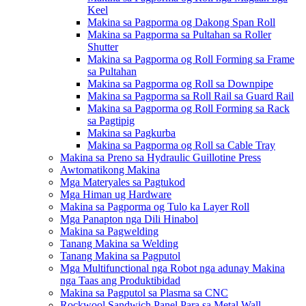
Keel
Makina sa Pagporma og Dakong Span Roll
Makina sa Pagporma sa Pultahan sa Roller
Shutter
Makina sa Pagporma og Roll Forming sa Frame
sa Pultahan
Makina sa Pagporma og Roll sa Downpipe
Makina sa Pagporma sa Roll Rail sa Guard Rail
Makina sa Pagporma og Roll Forming sa Rack
sa Pagtipig
Makina sa Pagkurba
Makina sa Pagporma og Roll sa Cable Tray
Makina sa Preno sa Hydraulic Guillotine Press
Awtomatikong Makina
Mga Materyales sa Pagtukod
Mga Himan ug Hardware
Makina sa Pagporma og Tulo ka Layer Roll
Mga Panapton nga Dili Hinabol
Makina sa Pagwelding
Tanang Makina sa Welding
Tanang Makina sa Pagputol
Mga Multifunctional nga Robot nga adunay Makina
nga Taas ang Produktibidad
Makina sa Pagputol sa Plasma sa CNC
Rockwool Sandwich Panel Para sa Metal Wall