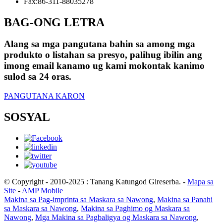
Fax:
86-311-88035278
BAG-ONG LETRA
Alang sa mga pangutana bahin sa among mga
produkto o listahan sa presyo, palihug ibilin ang
imong email kanamo ug kami mokontak kanimo
sulod sa 24 oras.
PANGUTANA KARON
SOSYAL
© Copyright - 2010-2025 : Tanang Katungod Gireserba.
-
Mapa sa
Site
-
AMP Mobile
Makina sa Pag-imprinta sa Maskara sa Nawong
,
Makina sa Panahi
sa Maskara sa Nawong
,
Makina sa Paghimo og Maskara sa
Nawong
,
Mga Makina sa Pagbaligya og Maskara sa Nawong
,