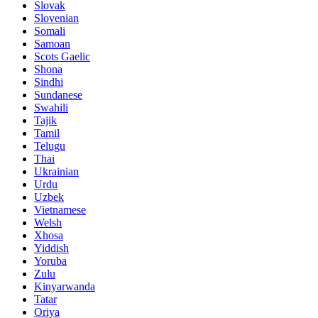
Slovak
Slovenian
Somali
Samoan
Scots Gaelic
Shona
Sindhi
Sundanese
Swahili
Tajik
Tamil
Telugu
Thai
Ukrainian
Urdu
Uzbek
Vietnamese
Welsh
Xhosa
Yiddish
Yoruba
Zulu
Kinyarwanda
Tatar
Oriya