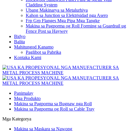
Cladding System
Ubang Makinarya sa Metalurhiya
Kahon sa Junction sa Elektrisidad nga Asero
Frp Grp Flanges Mga Pipa Mga Tangke
Makina sa Pagporma og Roll Forming sa Guardrail ug
Fence Post sa Haywey
Bidyo
Balita
Mahitungod Kanamo
Paglibot sa Pabrika
Kontaka Kami
Panimalay
Mga Produkto
Makina sa Pagporma sa Bugnaw nga Roll
Makina sa Pagporma og Roll sa Cable Tray
Mga Kategorya
Makina sa Maskara sa Nawong