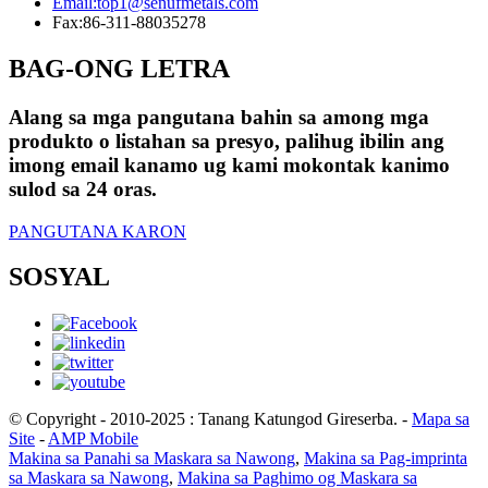
Email:
top1@senufmetals.com
Fax:
86-311-88035278
BAG-ONG LETRA
Alang sa mga pangutana bahin sa among mga
produkto o listahan sa presyo, palihug ibilin ang
imong email kanamo ug kami mokontak kanimo
sulod sa 24 oras.
PANGUTANA KARON
SOSYAL
© Copyright - 2010-2025 : Tanang Katungod Gireserba.
-
Mapa sa
Site
-
AMP Mobile
Makina sa Panahi sa Maskara sa Nawong
,
Makina sa Pag-imprinta
sa Maskara sa Nawong
,
Makina sa Paghimo og Maskara sa