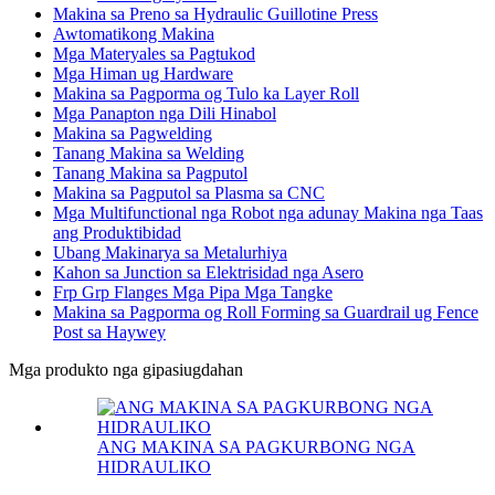
Makina sa Preno sa Hydraulic Guillotine Press
Awtomatikong Makina
Mga Materyales sa Pagtukod
Mga Himan ug Hardware
Makina sa Pagporma og Tulo ka Layer Roll
Mga Panapton nga Dili Hinabol
Makina sa Pagwelding
Tanang Makina sa Welding
Tanang Makina sa Pagputol
Makina sa Pagputol sa Plasma sa CNC
Mga Multifunctional nga Robot nga adunay Makina nga Taas
ang Produktibidad
Ubang Makinarya sa Metalurhiya
Kahon sa Junction sa Elektrisidad nga Asero
Frp Grp Flanges Mga Pipa Mga Tangke
Makina sa Pagporma og Roll Forming sa Guardrail ug Fence
Post sa Haywey
Mga produkto nga gipasiugdahan
ANG MAKINA SA PAGKURBONG NGA
HIDRAULIKO