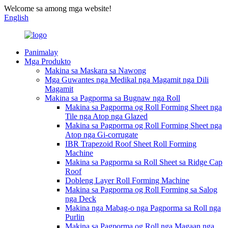
Welcome sa among mga website!
English
Panimalay
Mga Produkto
Makina sa Maskara sa Nawong
Mga Guwantes nga Medikal nga Magamit nga Dili
Magamit
Makina sa Pagporma sa Bugnaw nga Roll
Makina sa Pagporma og Roll Forming Sheet nga
Tile nga Atop nga Glazed
Makina sa Pagporma og Roll Forming Sheet nga
Atop nga Gi-corrugate
IBR Trapezoid Roof Sheet Roll Forming
Machine
Makina sa Pagporma sa Roll Sheet sa Ridge Cap
Roof
Dobleng Layer Roll Forming Machine
Makina sa Pagporma og Roll Forming sa Salog
nga Deck
Makina nga Mabag-o nga Pagporma sa Roll nga
Purlin
Makina sa Pagporma og Roll nga Magaan nga