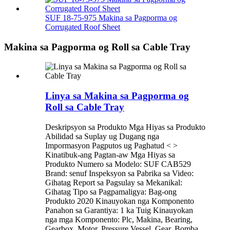
SUF 18-75-975 Makina sa Pagporma og
Corrugated Roof Sheet
Makina sa Pagporma og Roll sa Cable Tray
Linya sa Makina sa Pagporma og
Roll sa Cable Tray
Deskripsyon sa Produkto Mga Hiyas sa Produkto
Abilidad sa Suplay ug Dugang nga
Impormasyon Pagputos ug Paghatud < >
Kinatibuk-ang Pagtan-aw Mga Hiyas sa
Produkto Numero sa Modelo: SUF CAB529
Brand: senuf Inspeksyon sa Pabrika sa Video:
Gihatag Report sa Pagsulay sa Mekanikal:
Gihatag Tipo sa Pagpamaligya: Bag-ong
Produkto 2020 Kinauyokan nga Komponento
Panahon sa Garantiya: 1 ka Tuig Kinauyokan
nga mga Komponento: Plc, Makina, Bearing,
Gearbox, Motor, Pressure Vessel, Gear, Bomba