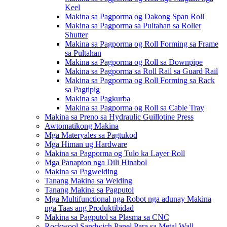
Keel
Makina sa Pagporma og Dakong Span Roll
Makina sa Pagporma sa Pultahan sa Roller
Shutter
Makina sa Pagporma og Roll Forming sa Frame
sa Pultahan
Makina sa Pagporma og Roll sa Downpipe
Makina sa Pagporma sa Roll Rail sa Guard Rail
Makina sa Pagporma og Roll Forming sa Rack
sa Pagtipig
Makina sa Pagkurba
Makina sa Pagporma og Roll sa Cable Tray
Makina sa Preno sa Hydraulic Guillotine Press
Awtomatikong Makina
Mga Materyales sa Pagtukod
Mga Himan ug Hardware
Makina sa Pagporma og Tulo ka Layer Roll
Mga Panapton nga Dili Hinabol
Makina sa Pagwelding
Tanang Makina sa Welding
Tanang Makina sa Pagputol
Mga Multifunctional nga Robot nga adunay Makina
nga Taas ang Produktibidad
Makina sa Pagputol sa Plasma sa CNC
Rockwool Sandwich Panel Para sa Metal Wall