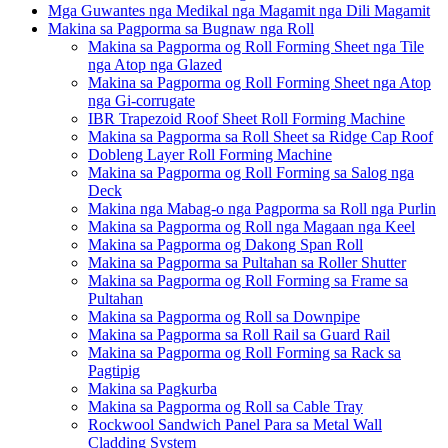
Mga Guwantes nga Medikal nga Magamit nga Dili Magamit
Makina sa Pagporma sa Bugnaw nga Roll
Makina sa Pagporma og Roll Forming Sheet nga Tile
nga Atop nga Glazed
Makina sa Pagporma og Roll Forming Sheet nga Atop
nga Gi-corrugate
IBR Trapezoid Roof Sheet Roll Forming Machine
Makina sa Pagporma sa Roll Sheet sa Ridge Cap Roof
Dobleng Layer Roll Forming Machine
Makina sa Pagporma og Roll Forming sa Salog nga
Deck
Makina nga Mabag-o nga Pagporma sa Roll nga Purlin
Makina sa Pagporma og Roll nga Magaan nga Keel
Makina sa Pagporma og Dakong Span Roll
Makina sa Pagporma sa Pultahan sa Roller Shutter
Makina sa Pagporma og Roll Forming sa Frame sa
Pultahan
Makina sa Pagporma og Roll sa Downpipe
Makina sa Pagporma sa Roll Rail sa Guard Rail
Makina sa Pagporma og Roll Forming sa Rack sa
Pagtipig
Makina sa Pagkurba
Makina sa Pagporma og Roll sa Cable Tray
Rockwool Sandwich Panel Para sa Metal Wall
Cladding System