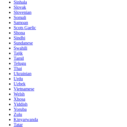
Sinhala
Slovak
Slovenian
Somali
Samoan
Scots Gaelic
Shona
Sindhi
Sundanese
Swahili
Tajik
Tamil
Telugu
Thai
Ukrainian
Urdu
Uzbek
Vietnamese
Welsh
Xhosa
Yiddish
Yoruba
Zulu
Kinyarwanda
Tatar