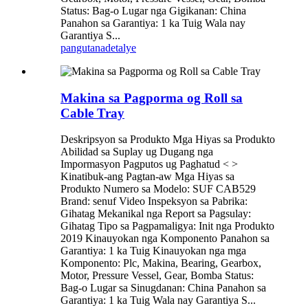
Status: Bag-o Lugar nga Gigikanan: China
Panahon sa Garantiya: 1 ka Tuig Wala nay
Garantiya S...
pangutana
detalye
Makina sa Pagporma og Roll sa
Cable Tray
Deskripsyon sa Produkto Mga Hiyas sa Produkto
Abilidad sa Suplay ug Dugang nga
Impormasyon Pagputos ug Paghatud < >
Kinatibuk-ang Pagtan-aw Mga Hiyas sa
Produkto Numero sa Modelo: SUF CAB529
Brand: senuf Video Inspeksyon sa Pabrika:
Gihatag Mekanikal nga Report sa Pagsulay:
Gihatag Tipo sa Pagpamaligya: Init nga Produkto
2019 Kinauyokan nga Komponento Panahon sa
Garantiya: 1 ka Tuig Kinauyokan nga mga
Komponento: Plc, Makina, Bearing, Gearbox,
Motor, Pressure Vessel, Gear, Bomba Status:
Bag-o Lugar sa Sinugdanan: China Panahon sa
Garantiya: 1 ka Tuig Wala nay Garantiya S...