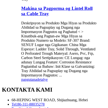
Makina sa Pagporma og Lintel Roll
sa Cable Tray
Deskripsyon sa Produkto Mga Hiyas sa Produkto
Abilidad sa Pagsuplay ug Dugang nga
Impormasyon Pagputos ug Paghatud < >
Kinatibuk-ang Pagtan-aw Mga Hiyas sa
Produkto Numero sa Modelo: SF-307 Brand:
SENUF Lugar nga Gigikanan: China Mga
Espesye: Ladder Tray, Solid Through, Ventilated
O Perforated Trough Materyal: Asero, Pvc, Frp,
Carbon Steel Sertipikasyon: CE Lungag: nga
adunay Lungag Feature: Corrosion Resistance
Pagtambal sa Ibabaw: Init Klase sa Galvanizing:
Tray Abilidad sa Pagsuplay ug Dugang nga
Impormasyon Pagputos: ...
pangutana
detalye
KONTAKTA KAMI
68-HEPING WEST ROAD, Shijiazhuang, Hebei
Tel:
86-311-88035278