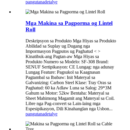
pangutana
detalye
Mga Makina sa Pagporma og Lintel
Roll
Deskripsyon sa Produkto Mga Hiyas sa Produkto
Abilidad sa Suplay ug Dugang nga
Impormasyon Pagputos ug Paghatud < >
Kinatibuk-ang Pagtan-aw Mga Hiyas sa
Produkto Numero sa Modelo: SF-308 Brand:
SENUF Sertipikasyon: CE Lungag: nga adunay
Lungag Feature: Pagsukol sa Kaagnasan
Pagtambal sa Ibabaw: Init Materyal sa
Galvanizing: Carbon Steel Klase: Tray Oras sa
Paghatud: 60 ka Adlaw Luna sa Salog: 29*3M
Gahum sa Motor: 52kw Bentaha: Materyal sa
Sheet Mahimong Magamit ang Materyal sa Coil.
Libre nga Pag-convert sa Lain-laing mga
Espesipikasyon, Dili Kinahanglan nga Usbon...
pangutana
detalye