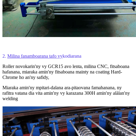
2.
Milina fanamboarana tafo vy
kodiarana
Roller novokarin'ny vy GCR15 avo lenta, milina CNC, fitsaboana
hafanana, miaraka amin'ny fitsaboana mainty na coating Hard-
Chrome ho an'ny safidy,
Miaraka amin'ny mpitari-dalana ara-pitaovana famahanana, ny
rafitra vatana dia vita amin'ny vy karazana 300H amin'ny alàlan'ny
welding