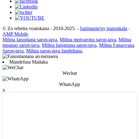
© Zo rehetra voatokana - 2010-2025.
-
Sarintanin'ny tranonkala
-
AMP Mobile
Milina fanontana saron-tava
,
Milina mpivarotra saron-tava
,
Milina
mpanao saron-tava
,
Milina fanjairana saron-tava
,
Milina Fanaovana
Saron-tava
,
Milina saron-tava fandidiana
,
Mandefasa Mailaka
Wechat
WhatsApp
x