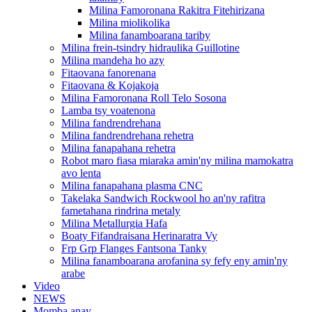
Milina Famoronana Rakitra Fitehirizana
Milina miolikolika
Milina fanamboarana tariby
Milina frein-tsindry hidraulika Guillotine
Milina mandeha ho azy
Fitaovana fanorenana
Fitaovana & Kojakoja
Milina Famoronana Roll Telo Sosona
Lamba tsy voatenona
Milina fandrendrehana
Milina fandrendrehana rehetra
Milina fanapahana rehetra
Robot maro fiasa miaraka amin'ny milina mamokatra
avo lenta
Milina fanapahana plasma CNC
Takelaka Sandwich Rockwool ho an'ny rafitra
fametahana rindrina metaly
Milina Metallurgia Hafa
Boaty Fifandraisana Herinaratra Vy
Frp Grp Flanges Fantsona Tanky
Milina fanamboarana arofanina sy fefy eny amin'ny
arabe
Video
NEWS
Momba anay