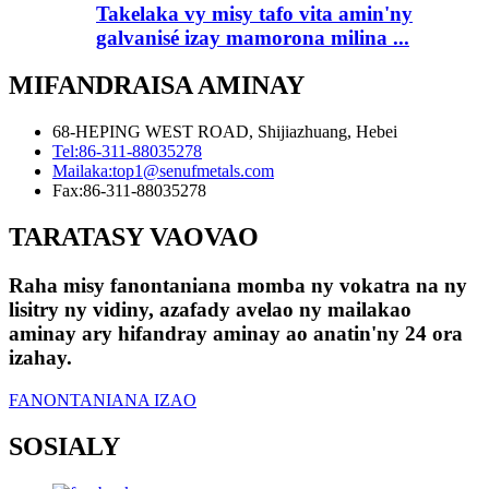
Takelaka vy misy tafo vita amin'ny
galvanisé izay mamorona milina ...
MIFANDRAISA AMINAY
68-HEPING WEST ROAD, Shijiazhuang, Hebei
Tel:
86-311-88035278
Mailaka:
top1@senufmetals.com
Fax:
86-311-88035278
TARATASY VAOVAO
Raha misy fanontaniana momba ny vokatra na ny
lisitry ny vidiny, azafady avelao ny mailakao
aminay ary hifandray aminay ao anatin'ny 24 ora
izahay.
FANONTANIANA IZAO
SOSIALY