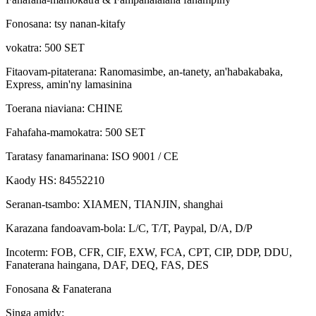
Fonosana
:
tsy nanan-kitafy
vokatra
:
500 SET
Fitaovam-pitaterana
:
Ranomasimbe, an-tanety, an'habakabaka,
Express, amin'ny lamasinina
Toerana niaviana
:
CHINE
Fahafaha-mamokatra
:
500 SET
Taratasy fanamarinana
:
ISO 9001 / CE
Kaody HS
:
84552210
Seranan-tsambo
:
XIAMEN, TIANJIN, shanghai
Karazana fandoavam-bola
:
L/C, T/T, Paypal, D/A, D/P
Incoterm
:
FOB, CFR, CIF, EXW, FCA, CPT, CIP, DDP, DDU,
Fanaterana haingana, DAF, DEQ, FAS, DES
Fonosana & Fanaterana
Singa amidy: