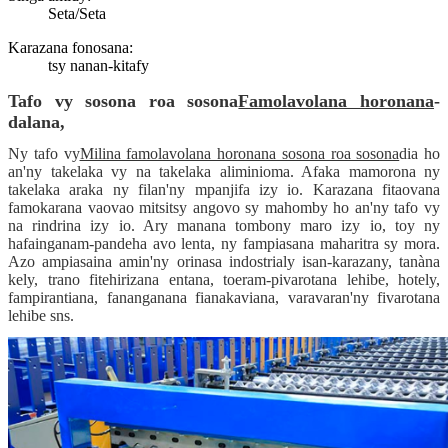
Seta/Seta
Karazana fonosana:
tsy nanan-kitafy
Tafo vy sosona roa sosona
Famolavolana horonana
-
dalana,
Ny tafo vy
Milina famolavolana horonana sosona roa sosona
dia ho
an'ny takelaka vy na takelaka aliminioma. Afaka mamorona ny
takelaka araka ny filan'ny mpanjifa izy io. Karazana fitaovana
famokarana vaovao mitsitsy angovo sy mahomby ho an'ny tafo vy
na rindrina izy io. Ary manana tombony maro izy io, toy ny
hafainganam-pandeha avo lenta, ny fampiasana maharitra sy mora.
Azo ampiasaina amin'ny orinasa indostrialy isan-karazany, tanàna
kely, trano fitehirizana entana, toeram-pivarotana lehibe, hotely,
fampirantiana, fananganana fianakaviana, varavaran'ny fivarotana
lehibe sns.