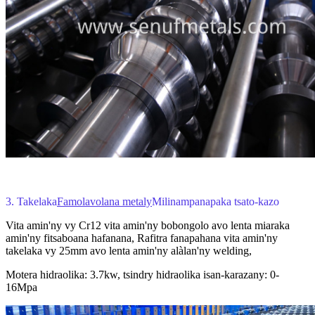
3. Takelaka
Famolavolana metaly
Milina
mpanapaka tsato-kazo
Vita amin'ny vy Cr12 vita amin'ny bobongolo avo lenta miaraka
amin'ny fitsaboana hafanana, Rafitra fanapahana vita amin'ny
takelaka vy 25mm avo lenta amin'ny alàlan'ny welding,
Motera hidraolika: 3.7kw, tsindry hidraolika isan-karazany: 0-
16Mpa