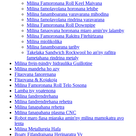
Milina Famoronana Roll Keel Maivana
Milina famolavolana horonana lehibe
Milina fanamboarana varavarana mihodina
Milina famolavolana rindrina varavarana
Milina Famoronana Roll Downpipe
Milina fanaovana horonana miaro amin'ny lalamby
Milina Famoronana Rakitra Fitehirizana
Milina miolikolika
Milina fanamboarana tariby
Takelaka Sandwich Rockwool ho an'ny rafitra
fametahana rindrina metaly
Milina frein-tsindry hidraulika Guillotine
Milina mandeha ho azy
Fitaovana fanorenana
Fitaovana & Kojakoja
Milina Famoronana Roll Telo Sosona
Lamba tsy voatenona
Milina fandrendrehana
Milina fandrendrehana rehetra
Milina fanapahana rehetra
Milina fanapahana plasma CNC
Robot maro fiasa miaraka amin'ny milina mamokatra avo
lenta
Milina Metallurgia Hafa
Boaty Fifandraisana Herinaratra Vy