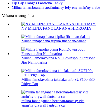
Frp Grp Flanges Fantsona Tanky
Milina fanamboarana arofanina sy fefy eny amin'ny arabe
Vokatra nasongadina
NY MILINA FANOLANANA HIDROALY
Milina fanapahana tsipika fihaonan-dalana
Milina Famolavolana Roll Downspout Fantsona
Jiro Namboarina
Milina famolavolana takelaka tafo SUF100-330
Ridge Cap
milina fananganana horonan-taratasy vita
amin'ny drywall fantsona cu