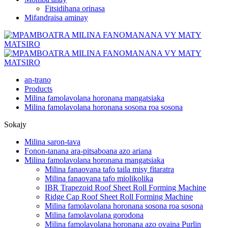
Fitsidihana orinasa
Mifandraisa aminay
an-trano
Products
Milina famolavolana horonana mangatsiaka
Milina famolavolana horonana sosona roa sosona
Sokajy
Milina saron-tava
Fonon-tanana ara-pitsaboana azo ariana
Milina famolavolana horonana mangatsiaka
Milina fanaovana tafo taila misy fitaratra
Milina fanaovana tafo miolikolika
IBR Trapezoid Roof Sheet Roll Forming Machine
Ridge Cap Roof Sheet Roll Forming Machine
Milina famolavolana horonana sosona roa sosona
Milina famolavolana gorodona
Milina famolavolana horonana azo ovaina Purlin