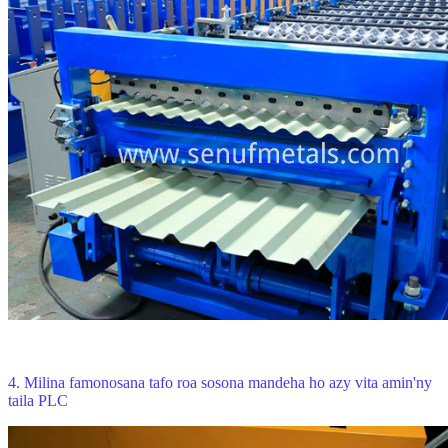
4.
Milina famonosana tafo roa sosona mandeha ho azy vita amin'ny
taila PLC