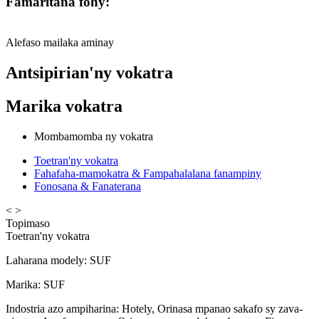
Famaritana fohy:
Alefaso mailaka aminay
Antsipirian'ny vokatra
Marika vokatra
Mombamomba ny vokatra
Toetran'ny vokatra
Fahafaha-mamokatra & Fampahalalana fanampiny
Fonosana & Fanaterana
<
>
Topimaso
Toetran'ny vokatra
Laharana modely
:
SUF
Marika
:
SUF
Indostria azo ampiharina
:
Hotely, Orinasa mpanao sakafo sy zava-