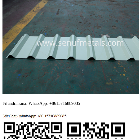
Fifandraisana: WhatsApp: +8615716889085