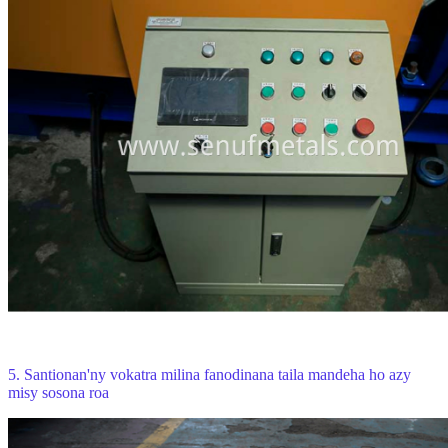
5.
Santionan'ny vokatra milina fanodinana taila mandeha ho azy
misy sosona roa