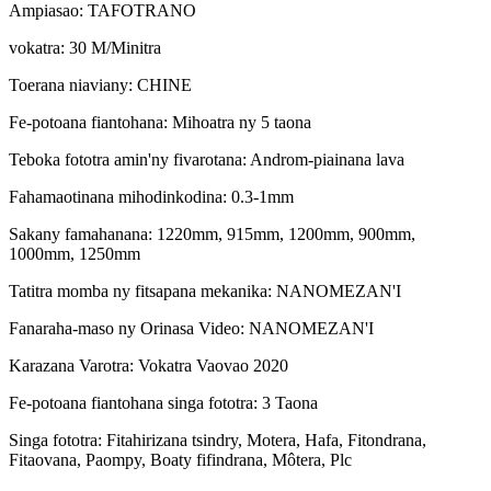
Ampiasao
:
TAFOTRANO
vokatra
:
30 M/Minitra
Toerana niaviany
:
CHINE
Fe-potoana fiantohana
:
Mihoatra ny 5 taona
Teboka fototra amin'ny fivarotana
:
Androm-piainana lava
Fahamaotinana mihodinkodina
:
0.3-1mm
Sakany famahanana
:
1220mm, 915mm, 1200mm, 900mm,
1000mm, 1250mm
Tatitra momba ny fitsapana mekanika
:
NANOMEZAN'I
Fanaraha-maso ny Orinasa Video
:
NANOMEZAN'I
Karazana Varotra
:
Vokatra Vaovao 2020
Fe-potoana fiantohana singa fototra
:
3 Taona
Singa fototra
:
Fitahirizana tsindry, Motera, Hafa, Fitondrana,
Fitaovana, Paompy, Boaty fifindrana, Môtera, Plc