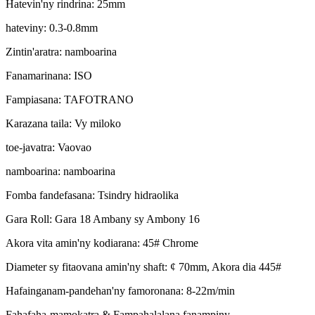
Hatevin'ny rindrina
:
25mm
hateviny
:
0.3-0.8mm
Zintin'aratra
:
namboarina
Fanamarinana
:
ISO
Fampiasana
:
TAFOTRANO
Karazana taila
:
Vy miloko
toe-javatra
:
Vaovao
namboarina
:
namboarina
Fomba fandefasana
:
Tsindry hidraolika
Gara Roll
:
Gara 18 Ambany sy Ambony 16
Akora vita amin'ny kodiarana
:
45# Chrome
Diameter sy fitaovana amin'ny shaft
:
¢ 70mm, Akora dia 445#
Hafainganam-pandehan'ny famoronana
:
8-22m/min
Fahafaha-mamokatra & Fampahalalana fanampiny