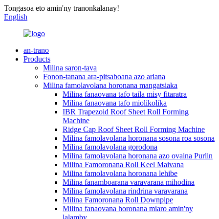
Tongasoa eto amin'ny tranonkalanay!
English
an-trano
Products
Milina saron-tava
Fonon-tanana ara-pitsaboana azo ariana
Milina famolavolana horonana mangatsiaka
Milina fanaovana tafo taila misy fitaratra
Milina fanaovana tafo miolikolika
IBR Trapezoid Roof Sheet Roll Forming
Machine
Ridge Cap Roof Sheet Roll Forming Machine
Milina famolavolana horonana sosona roa sosona
Milina famolavolana gorodona
Milina famolavolana horonana azo ovaina Purlin
Milina Famoronana Roll Keel Maivana
Milina famolavolana horonana lehibe
Milina fanamboarana varavarana mihodina
Milina famolavolana rindrina varavarana
Milina Famoronana Roll Downpipe
Milina fanaovana horonana miaro amin'ny
lalamby