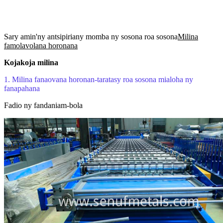
Sary amin'ny antsipiriany momba ny sosona roa sosona
Milina
famolavolana horonana
Kojakoja milina
1.
Milina fanaovana horonan-taratasy roa sosona mialoha ny
fanapahana
Fadio ny fandaniam-bola